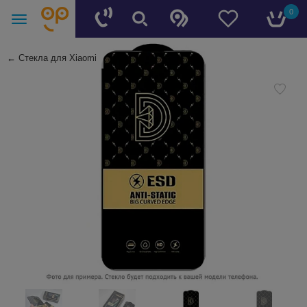
0
←
Стекла для Xiaomi