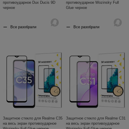
противоударное Dux Ducis 9D
противоударное Wozinsky Full
черное
Glue черное
Все разобрали
Все разобрали
Защитное стекло для Realme C35
Защитное стекло для Realme C31
на весь экран противоударное
на весь экран противоударное
Wozinsky Full Glue черное
Wozinsky Full Glue черное