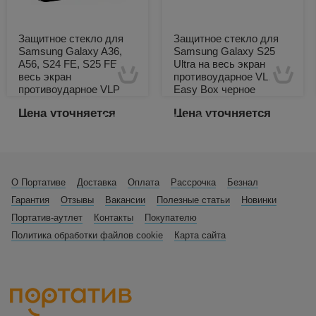
Защитное стекло для
Защитное стекло для
Samsung Galaxy A36,
Samsung Galaxy S25
A56, S24 FE, S25 FE на
Ultra на весь экран
весь экран
противоударное VLP
противоударное VLP
Easy Box черное
Premium Shield черное
Цена уточняется
Цена уточняется
Есть в наличии
Есть в наличии
О Портативе
Доставка
Оплата
Рассрочка
Безнал
Гарантия
Отзывы
Вакансии
Полезные статьи
Новинки
Портатив-аутлет
Контакты
Покупателю
Политика обработки файлов cookie
Карта сайта