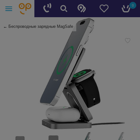
0
←
Беспроводные зарядные MagSafe