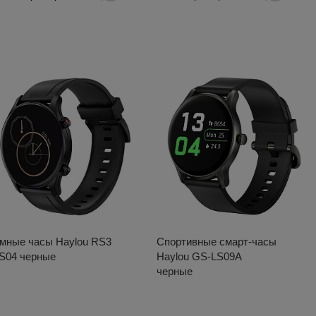
мные часы Haylou RS3
Спортивные смарт-часы
S04 черные
Haylou GS-LS09A
черные
я 2026
27 июля 2026
ля Портатив открывается в