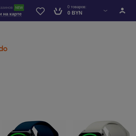
0 товаров:
газинов
NEW
0 BYN
и на карте