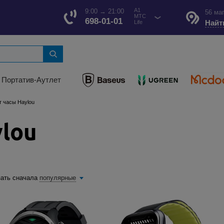
A1
9:00 → 21:00
56 ма
МТС
698-01-01
Найт
Life
Портатив-Аутлет
 часы Haylou
lou
ать сначала
популярные