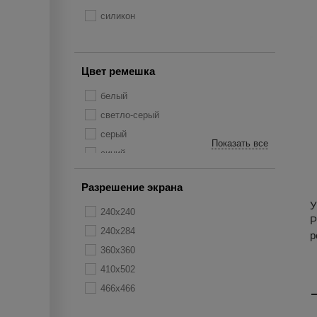
силикон
Цвет ремешка
белый
светло-серый
серый
Показать все
синий
темно-синий
Разрешение экрана
черный
У
240x240
P
240x284
р
360x360
410x502
466x466