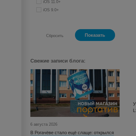
iOS 11.0+
iOS 9.0+
Свежие записи блога:
У
L
6 августа 2026
30 июл
В Рогачёве стало ещё слаще: открылся
31 ию