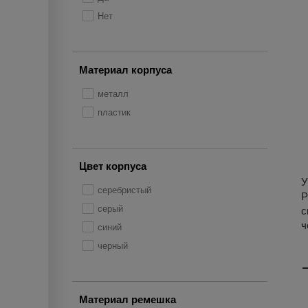
Нет
Материал корпуса
металл
пластик
Цвет корпуса
У
серебристый
P
серый
с
ч
синий
черный
Материал ремешка