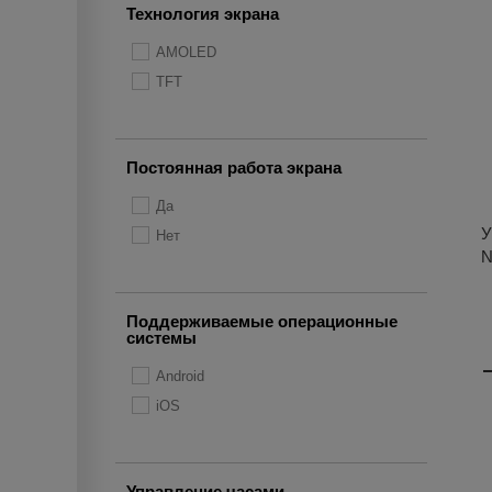
Технология экрана
AMOLED
TFT
Постоянная работа экрана
Да
У
Нет
N
Поддерживаемые операционные
системы
Android
iOS
Управление часами