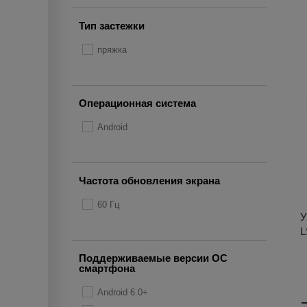
Тип застежки
пряжка
Операционная система
Android
Частота обновления экрана
60 Гц
У
L
Поддерживаемые версии ОС
смартфона
Android 6.0+