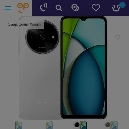
0
←
Смартфоны Xiaomi