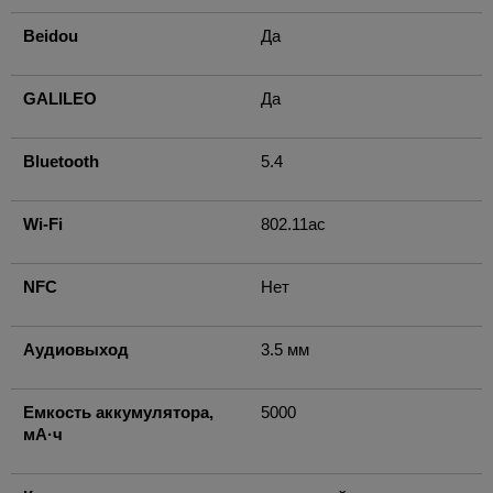
Beidou
Да
GALILEO
Да
Bluetooth
5.4
Wi-Fi
802.11ac
NFC
Нет
Аудиовыход
3.5 мм
Емкость аккумулятора,
5000
мА·ч