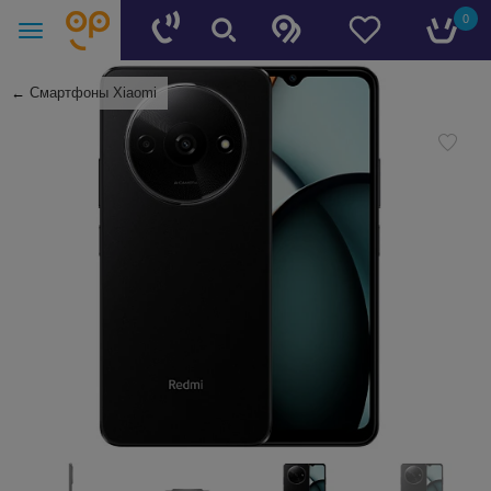
0
←
Смартфоны Xiaomi