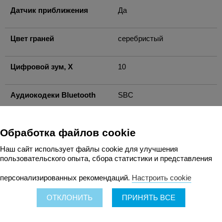
Датчик приближения
Да
Цвет граней
серебристый
Цифровой зум, X
10
Аудиокодеки Bluetooth
SBC
Перо (стилус)
Нет
Обработка файлов cookie
Наш сайт использует файлы cookie для улучшения
Виртуальное расширение
Нет
пользовательского опыта, сбора статистики и представления
оперативной памяти
персонализированных рекомендаций.
Настроить cookie
Динамический контроль
Нет
ОТКЛОНИТЬ
ПРИНЯТЬ ВСЕ
частоты обновления
(LTPO)