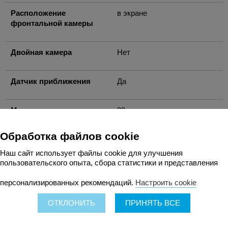
Расположение
в экране
фронтальной камеры
Двойная камера
Нет
Датчик приближения
Да
Макс. количество
30
кадров в секунду,
кадров/с (1080p)
Обработка файлов cookie
Наш сайт использует файлы cookie для улучшения
пользовательского опыта, сбора статистики и представления
персонализированных рекомендаций.
Настроить cookie
ОТКЛОНИТЬ
ПРИНЯТЬ ВСЕ
О Портативе
Доставка
Оплата
Рассрочка
Безнал