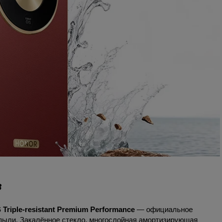
в
riple-resistant Premium Performance
— официальное
 пыли. Закалённое стекло, многослойная амортизирующая