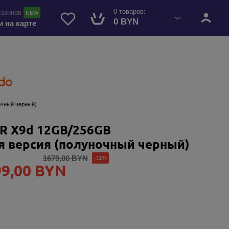
0 товаров:
газинов
NEW
0 BYN
и на карте
чный черный)
R X9d 12GB/256GB
 версия (полуночный черный)
1679,00 BYN
-11%
99,00 BYN