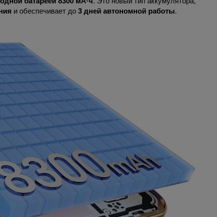
одной батареей 8300 мА·ч
. Это новый тип аккумулятора,
ния
и обеспечивает до
3 дней автономной работы
.