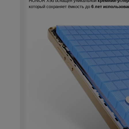
HONOR X9d оснащён уникальной
кремний-углер
который сохраняет ёмкость до
6 лет использова