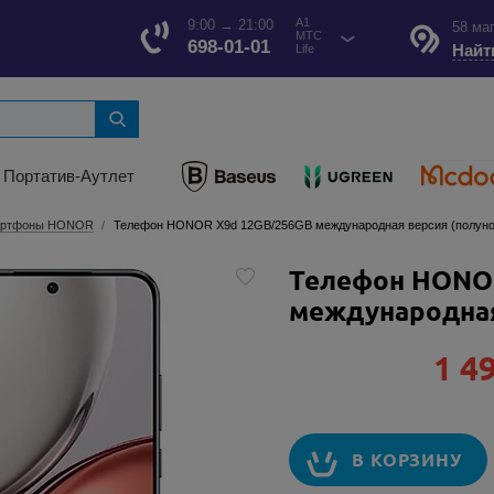
A1
9:00 → 21:00
58 ма
МТС
698-01-01
Найт
Life
Портатив-Аутлет
ртфоны HONOR
Телефон HONOR X9d 12GB/256GB международная версия (полуно
Телефон HONO
международная
1 4
В КОРЗИНУ