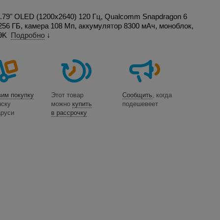
6.79" OLED (1200x2640) 120 Гц, Qualcomm Snapdragon 6
256 ГБ, камера 108 Мп, аккумулятор 8300 мАч, моноблок,
69K
Подробно
↓
вим покупку
Этот товар
Сообщить
, когда
нску
можно
купить
подешевеет
аруси
в рассрочку