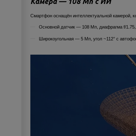
Камера — 108 Мп с ИИ
Смартфон оснащён интеллектуальной камерой, ко
Основной датчик — 108 Мп, диафрагма f/1.75, 
Широкоугольная — 5 Мп, угол ~112° с автофо