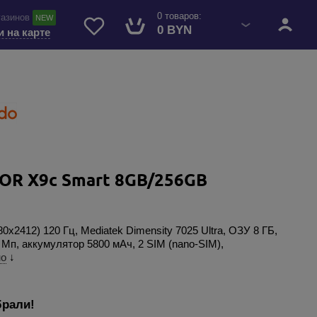
0 товаров:
газинов
NEW
0 BYN
и на карте
R X9c Smart 8GB/256GB
80x2412) 120 Гц, Mediatek Dimensity 7025 Ultra, ОЗУ 8 ГБ,
 Мп, аккумулятор 5800 мАч, 2 SIM (nano-SIM),
но
↓
брали!