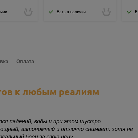
ичии
Есть в наличии
Е
вка
Оплата
тов к любым реалиям
ся падений, воды и при этом шустро
Мощный, автономный и отлично снимает, хотя не
сальный боец за свою цену.