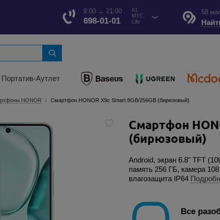
A1
9:00 → 21:00
58 ма
МТС
698-01-01
Найт
Life
Портатив-Аутлет
ртфоны HONOR
Смартфон HONOR X9c Smart 8GB/256GB (бирюзовый)
Смартфон HONO
(бирюзовый)
Android, экран 6.8" TFT (10
память 256 ГБ, камера 108
влагозащита IP64
Подроб
Все разо