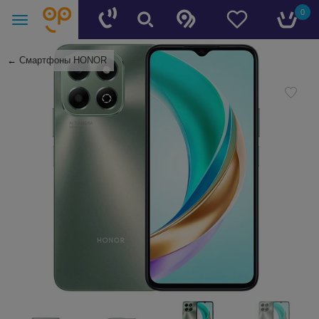
0
←
Смартфоны HONOR