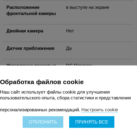
Расположение
в выступе на экране
фронтальной камеры
Двойная камера
Нет
Датчик приближения
Да
Управление яркостью
DC Dimming
подсветки экрана
Обработка файлов cookie
Перо (стилус)
Нет
Наш сайт использует файлы cookie для улучшения
пользовательского опыта, сбора статистики и представления
Макс. количество
30
персонализированных рекомендаций.
Настроить cookie
кадров в секунду,
кадров/с (1080p)
ОТКЛОНИТЬ
ПРИНЯТЬ ВСЕ