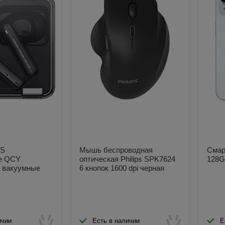
WS
Мышь беспроводная
Смар
е QCY
оптическая Philips SPK7624
128G
 вакуумные
6 кнопок 1600 dpi черная
ичии
Есть в наличии
Е