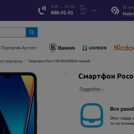
A1
9:00 → 21:00
58 ма
МТС
698-01-01
Найт
Life
Портатив-Аутлет
гие смартфоны
Смартфон Poco C65 8Gb/256Gb черный
Смартфон Poco
Подробно
↓
Все разо
Этот товар 
то из похож