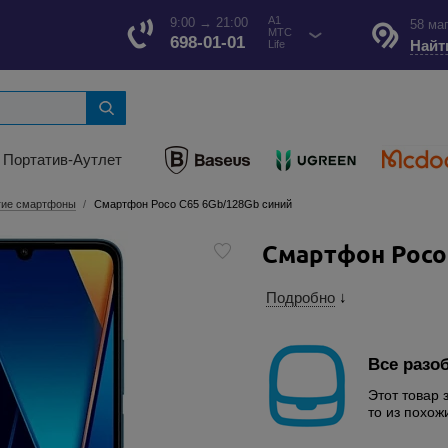
A1
9:00 → 21:00
58 ма
МТС
698-01-01
Найт
Life
Портатив-Аутлет
гие смартфоны
Смартфон Poco C65 6Gb/128Gb синий
Смартфон Poco
Подробно
↓
Все разо
Этот товар 
то из похож