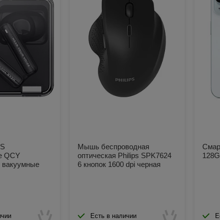
WS
Мышь беспроводная
Смар
е QCY
оптическая Philips SPK7624
128G
 вакуумные
6 кнопок 1600 dpi черная
ичии
Есть в наличии
Е