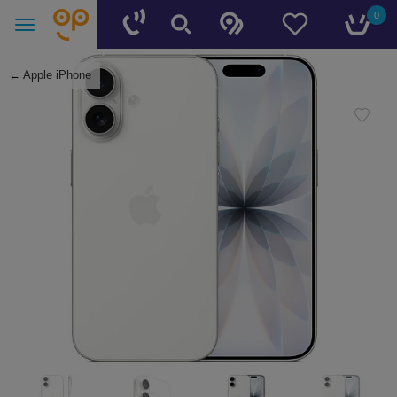
0
←
Apple iPhone