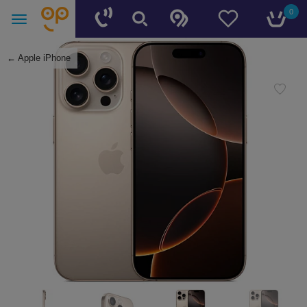
0
←
Apple iPhone