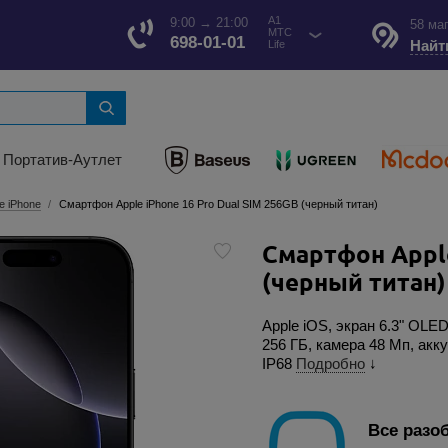
A1
9:00 → 21:00
58 ма
МТС
698-01-01
Найт
Life
Портатив-Аутлет
e iPhone
Смартфон Apple iPhone 16 Pro Dual SIM 256GB (черный титан)
Смартфон Apple
(черный титан)
Apple iOS, экран 6.3" OLED
256 ГБ, камера 48 Мп, акк
IP68
Подробно
↓
Все разо