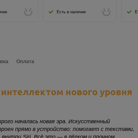
ичии
Есть в наличии
Е
вка
Оплата
 интеллектом нового уровня
орого началась новая эра. Искусственный
строен прямо в устройство: помогает с текстами,
нутри Siri. Всё это — в лёгком и прочном