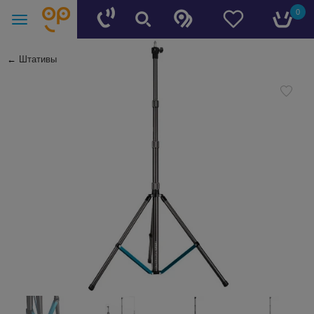
0
←
Штативы