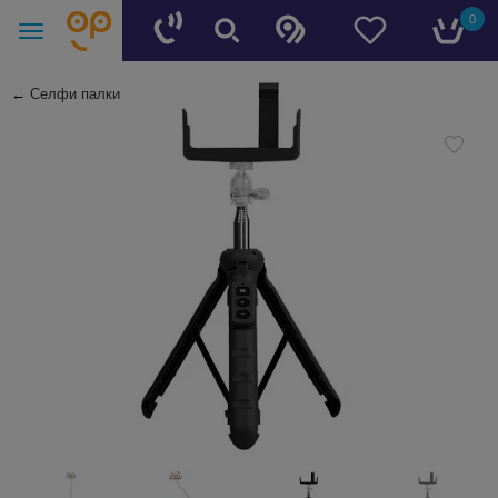
0
←
Селфи палки