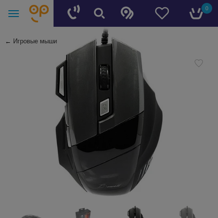
0
←
Игровые мыши