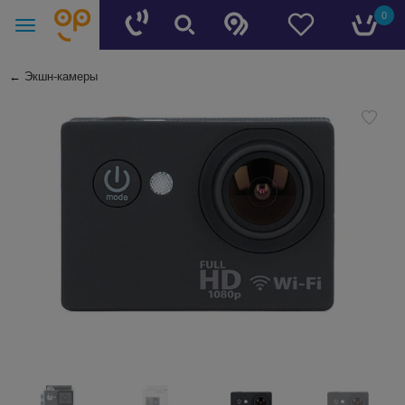
0
←
Экшн-камеры