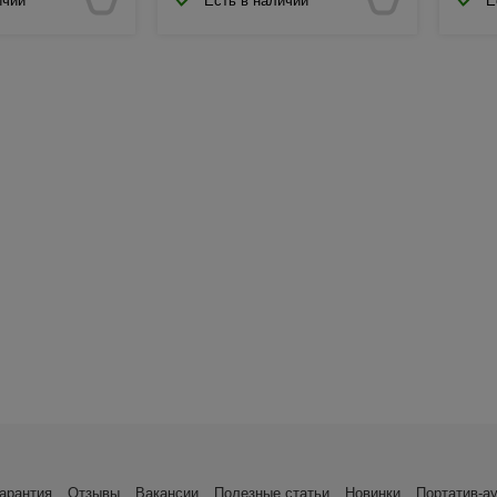
ичии
Есть в наличии
Е
арантия
Отзывы
Вакансии
Полезные статьи
Новинки
Портатив-а