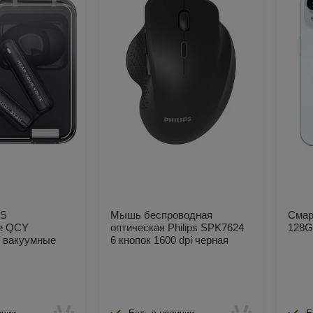
WS
Мышь беспроводная
Смар
е QCY
оптическая Philips SPK7624
128G
 вакуумные
6 кнопок 1600 dpi черная