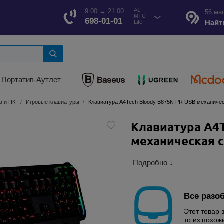
A1
9:00 → 21:00
56 ма
МТС
698-01-01
Найт
Life
Портатив-Аутлет
в и ПК
Игровые клавиатуры
Клавиатура A4Tech Bloody B875N PR USB механичес
Клавиатура A4T
механическая с
Подробно
↓
Все разо
Этот товар 
то из похож