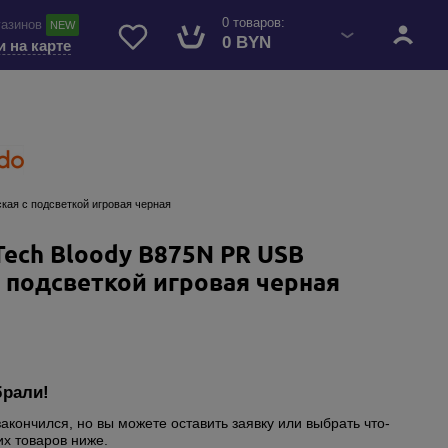
0 товаров:
газинов
NEW
0 BYN
и на карте
кая с подсветкой игровая черная
ech Bloody B875N PR USB
 подсветкой игровая черная
брали!
закончился, но вы можете оставить заявку или выбрать что-
их товаров ниже.