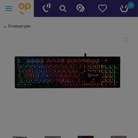
0
←
Клавиатуры