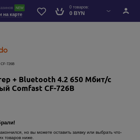
0 товаров:
газинов
NEW
0 BYN
и на карте
t CF-726B
ер + Bluetooth 4.2 650 Мбит/с
ый Comfast CF-726B
брали!
закончился, но вы можете оставить заявку или выбрать что-
их товаров ниже.