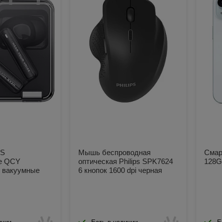
WS
Мышь беспроводная
Смар
е QCY
оптическая Philips SPK7624
128G
 вакуумные
6 кнопок 1600 dpi черная