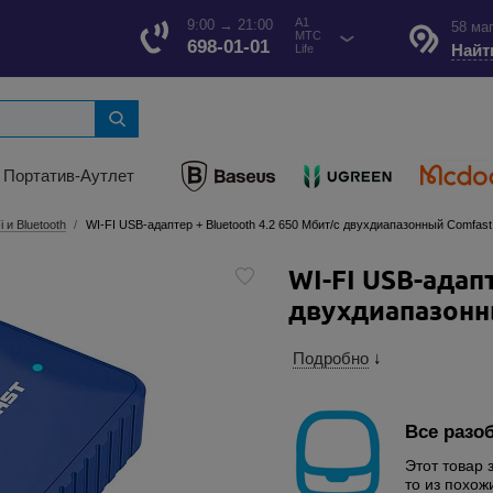
A1
9:00 → 21:00
58 ма
МТС
698-01-01
Найт
Life
Портатив-Аутлет
i и Bluetooth
WI-FI USB-адаптер + Bluetooth 4.2 650 Мбит/с двухдиапазонный Comfas
WI-FI USB-адапт
двухдиапазонн
Подробно
↓
Все разо
Этот товар 
то из похож