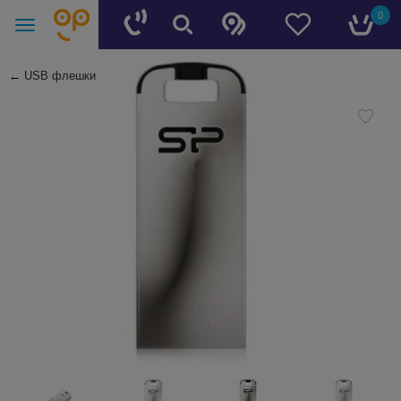
0
←
USB флешки