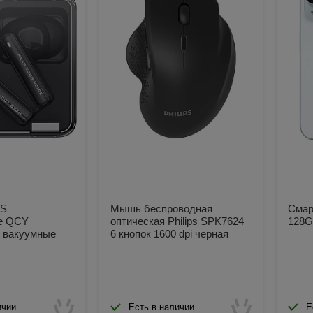
WS
Мышь беспроводная
Смар
е QCY
оптическая Philips SPK7624
128G
 вакуумные
6 кнопок 1600 dpi черная
ичии
Есть в наличии
Е