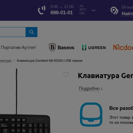
A1
9:00 → 21:00
58 ма
МТС
698-01-01
Найт
Life
Портатив-Аутлет
виатуры
Клавиатура Gembird KB-8320U USB черная
Клавиатура Ge
Подробно
↓
Все разо
Этот товар 
то из похож