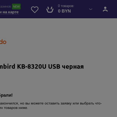
0 товаров:
газинов
NEW
0 BYN
и на карте
mbird KB-8320U USB черная
брали!
закончился, но вы можете оставить заявку или выбрать что-
их товаров ниже.