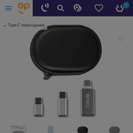
0
←
Type-C переходники