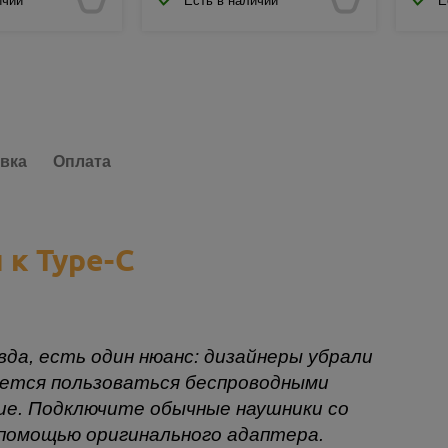
ичии
Есть в наличии
Е
вка
Оплата
к Type-C
вда, есть один нюанс: дизайнеры убрали
очется пользоваться беспроводными
ие. Подключите обычные наушники со
 помощью оригинального адаптера.