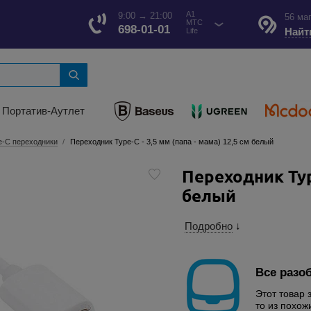
A1
9:00 → 21:00
56 ма
МТС
698-01-01
Найт
Life
Портатив-Аутлет
e-C переходники
Переходник Type-C - 3,5 мм (папа - мама) 12,5 см белый
Переходник Type
белый
Подробно
↓
Все разо
Этот товар 
то из похож