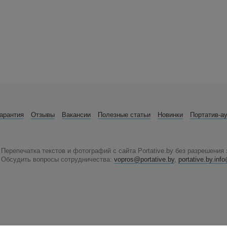
арантия
Отзывы
Вакансии
Полезные статьи
Новинки
Портатив-а
Перепечатка текстов и фотографий с сайта Portative.by без разрешения
Обсудить вопросы сотрудничества:
vopros@portative.by
,
portative.by.in