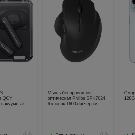
WS
Мышь беспроводная
Смар
е QCY
оптическая Philips SPK7624
128G
 вакуумные
6 кнопок 1600 dpi черная