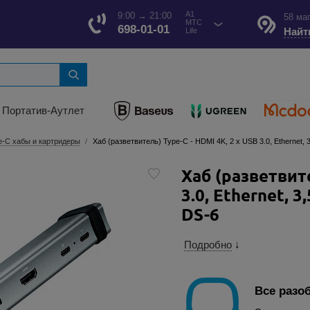
A1
9:00 → 21:00
58 ма
МТС
698-01-01
Найт
Life
Портатив-Аутлет
e-C хабы и картридеры
Хаб (разветвитель) Type-C - HDMI 4K, 2 х USB 3.0, Ethernet,
Хаб (разветвите
3.0, Ethernet, 
DS-6
Подробно
↓
Все разо