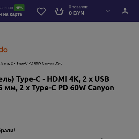
0 товаров:
газинов
NEW
0 BYN
и на карте
 3,5 мм, 2 х Type-C PD 60W Canyon DS-6
ль) Type-C - HDMI 4K, 2 х USB
3,5 мм, 2 х Type-C PD 60W Canyon
брали!